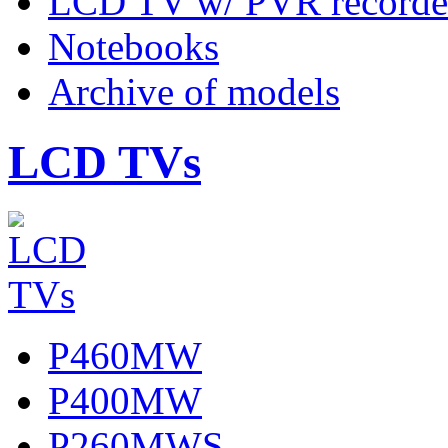
LCD TV w/ PVR recorde
Notebooks
Archive of models
LCD TVs
P460MW
P400MW
P260MWS