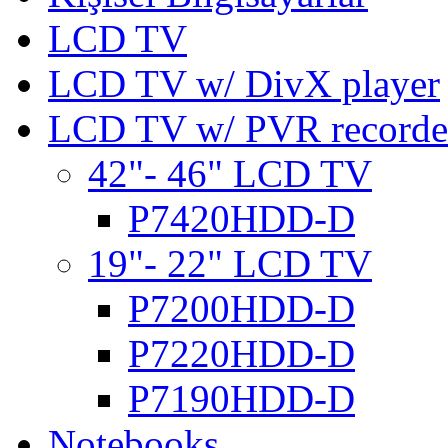
LCD TV
LCD TV w/ DivX player
LCD TV w/ PVR recorde
42"- 46" LCD TV
P7420HDD-D
19"- 22" LCD TV
P7200HDD-D
P7220HDD-D
P7190HDD-D
Notebooks